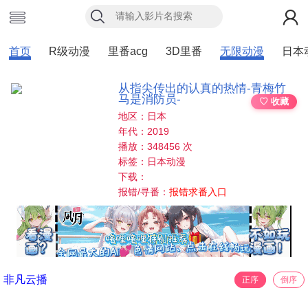
首页
R级动漫
里番acg
3D里番
无限动漫
日本
从指尖传出的认真的热情-青梅竹
马是消防员-
♡ 收藏
地区：日本
年代：2019
播放：348456 次
标签：日本动漫
下载：
报错/寻番：
报错求番入口
非凡云播
正序
倒序