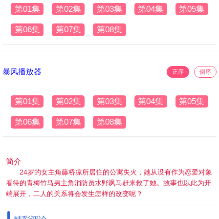
第01集
第02集
第03集
第04集
第05集
第06集
第07集
第08集
暴风播放器
正序
倒序
第01集
第02集
第03集
第04集
第05集
第06集
第07集
第08集
简介
24岁的女主角藤桥凉所居住的公寓失火，她从没有作为恋爱对象
看待的青梅竹马男主角消防员水野飒马赶来救了她。故事也以此为开
端展开，二人的关系将会发生怎样的改变呢？