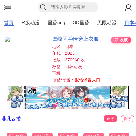
首页
R级动漫
里番acg
3D里番
无限动漫
日本
鹰峰同学请穿上衣服
♡ 收藏
地区：日本
年代：2025
播放：276960 次
标签：日韩动漫
下载：
报错/寻番：
报错求番入口
非凡云播
正序
倒序