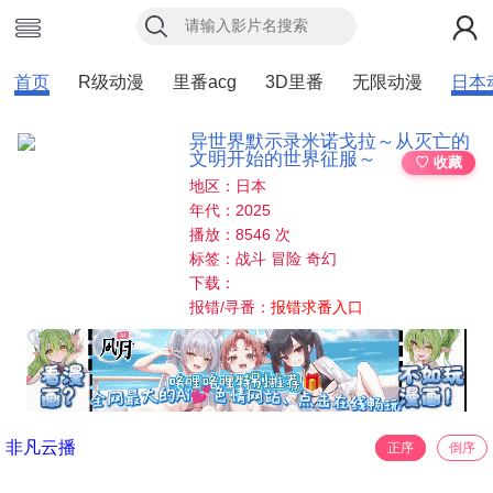
首页
R级动漫
里番acg
3D里番
无限动漫
日本
异世界默示录米诺戈拉～从灭亡的
文明开始的世界征服～
♡ 收藏
地区：日本
年代：2025
播放：8546 次
标签：战斗 冒险 奇幻
下载：
报错/寻番：
报错求番入口
非凡云播
正序
倒序